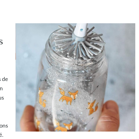
s
s de
un
us
nons
é.