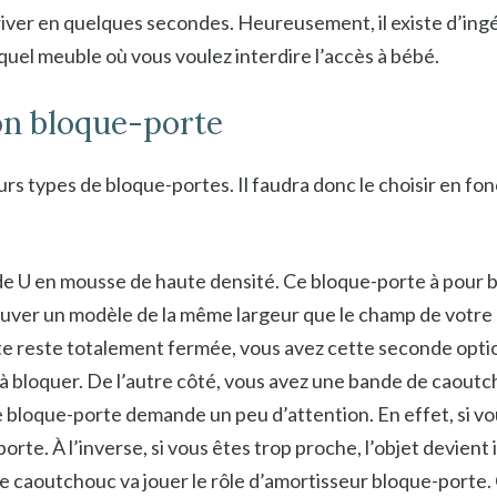
rriver en quelques secondes. Heureusement, il existe d’in
e quel meuble où vous voulez interdire l’accès à bébé.
son bloque-porte
urs types de bloque-portes. Il faudra donc le choisir en fon
 de U en mousse de haute densité. Ce bloque-porte à pour 
trouver un modèle de la même largeur que le champ de votre
porte reste totalement fermée, vous avez cette seconde opt
et à bloquer. De l’autre côté, vous avez une bande de caoutc
ce bloque-porte demande un peu d’attention. En effet, si vou
porte. À l’inverse, si vous êtes trop proche, l’objet devient
nde caoutchouc va jouer le rôle d’amortisseur bloque-port