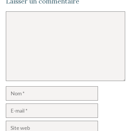
Laisser un commentaire
Commentaire
Nom
E-
mail
Site