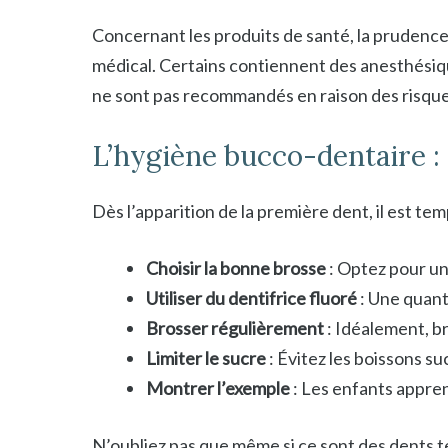
Concernant les produits de santé, la prudence e
médical. Certains contiennent des anesthésique
ne sont pas recommandés en raison des risque
L’hygiène bucco-dentaire :
Dès l’apparition de la première dent, il est 
Choisir la bonne brosse
: Optez pour une
Utiliser du dentifrice fluoré
: Une quanti
Brosser régulièrement
: Idéalement, br
Limiter le sucre
: Évitez les boissons su
Montrer l’exemple
: Les enfants appre
N’oubliez pas que même si ce sont des dents t