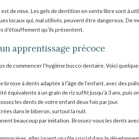
st de mise. Les gels de dentition en vente libre sont à uti
s locaux qui, mal utilisés, peuvent être dangereux. De mê
s d’étouffement qu’ils présentent.
 un apprentissage précoce
temps de commencer l’hygiène bucco-dentaire. Voici quelque
 brosse à dents adaptée à l’âge de l’enfant, avec des poils
té équivalente à un grain de riz suffit jusqu’à 3 ans, puis on 
ossez les dents de votre enfant deux fois par jour.
crées dans le biberon, surtout la nuit.
nnent beaucoup par imitation. Brossez-vous les dents avec
emporaires, elles jouent un rôle crucial dans le développe