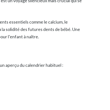
st un voyage silencieux mais crucial qui se
nts essentiels comme le calcium, le
à la solidité des futures dents de bébé. Une
ur l’enfant à naître.
 un aperçu du calendrier habituel :