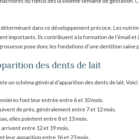
âchoires du fœtus dès la sixième semaine de gestation. C’e
le déterminant dans ce développement précoce. Les nutrime
t importants. Ils contribuent à la formation de l’émail et 
grossesse pose donc les fondations d’une dentition saine po
pparition des dents de lait
ste un schéma général d’apparition des dents de lait. Voici
onnières font leur entrée entre 6 et 10 mois.
 suivent de près, généralement entre 7 et 12 mois.
bas, elles pointent entre 8 et 13 mois.
 arrivent entre 12 et 19 mois.
nt leur apparition entre 16 et 23 mois.